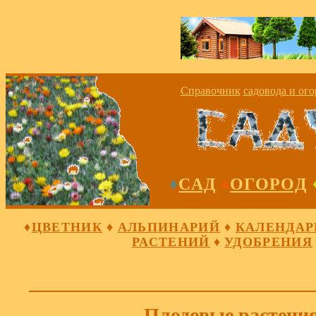
Справочник
садовода
и
ого
♦
САД
♦
ОГОРОД
♦
ЦВЕТНИК
♦
АЛЬПИНАРИЙ
♦
КАЛЕНДАР
РАСТЕНИЙ
♦
УДОБРЕНИЯ
Плодовые растени