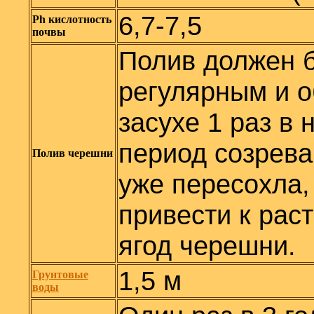
6,7-7,5
Ph
кислотность
почвы
Полив должен б
регулярным и 
засухе 1 раз в 
период созрева
Полив черешни
уже пересохла,
привести к рас
ягод черешни.
1,5 м
Грунтовые
воды