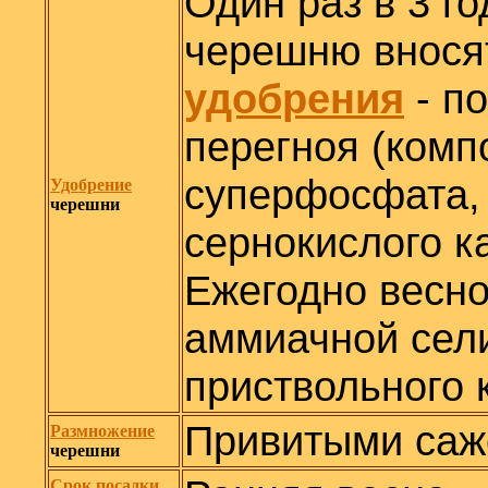
Один раз в 3 г
черешню внос
удобрения
- по
перегноя (компо
суперфосфата, 
Удобрение
черешни
сернокислого к
Ежегодно весно
аммиачной сели
приствольного к
Привитыми саж
Размножение
черешни
Срок посадки