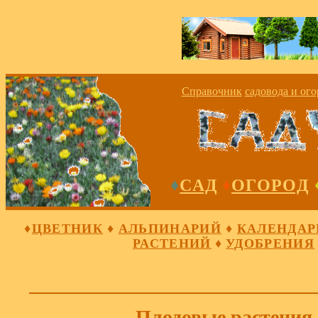
Справочник
садовода
и
ого
♦
САД
♦
ОГОРОД
♦
ЦВЕТНИК
♦
АЛЬПИНАРИЙ
♦
КАЛЕНДАР
РАСТЕНИЙ
♦
УДОБРЕНИЯ
Плодовые растения