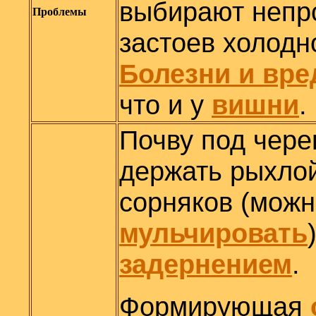
выбирают непр
Проблемы
застоев холодн
Болезни и вре
что и у
вишни
.
Почву под чер
держать рыхлой
сорняков (мож
мульчировать
задернением
.
Формирующая