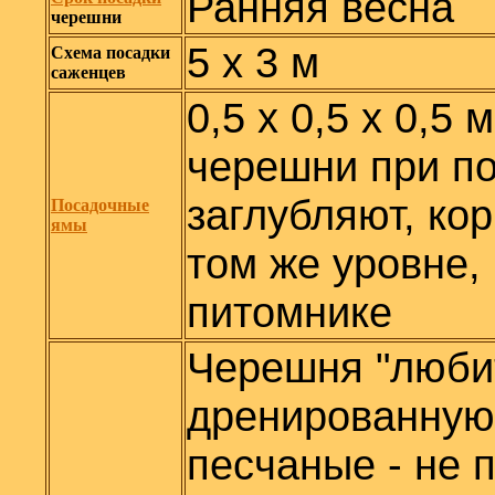
Ранняя весна
черешни
5 х 3 м
Схема посадки
саженцев
0,5 х 0,5 х 0,5
черешни при по
заглубляют, ко
Посадочные
ямы
том же уровне, 
питомнике
Черешня "люби
дренированную 
песчаные - не 