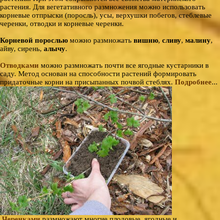
растения. Для вегетативного размножения можно использовать
корневые отпрыски (поросль), усы, верхушки побегов, стеблевые
черенки, отводки и корневые черенки.
Корневой порослью
можно размножать
вишню
,
сливу
,
малину
,
айву, сирень,
алычу
.
Отводками
можно размножать почти все ягодные кустарники в
саду. Метод основан на способности растений формировать
придаточные корни на присыпанных почвой стеблях.
Подробнее
...
Черенками
размножают многие плодовые, ягодные и