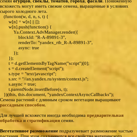
семян
огурцов
,
свеклы
,
томатов
,
гороха
,
фасоли
. Пониженную
всхожесть могут иметь свежие семена, выращенные в условиях
сырого холодного лета.
(function(w, d, n, s, t) {
w[n] = w[n] || [];
w[n].push(function() {
Ya.Context.AdvManager.render({
blockId: "R-A-89891-3",
renderTo: "yandex_rtb_R-A-89891-3",
async: true
});
});
t = d.getElementsByTagName("script")[0];
s = d.createElement("script");
s.type = "text/javascript";
s.src = "//an.yandex.ru/system/context.js";
s.async = true;
t.parentNode.insertBefore(s, t);
})(this, this.document, "yandexContextAsyncCallbacks");
Семена растений с длинным сроком вегетации выращивают
рассадным способом
.
Для лучшей всхожести иногда необходима
предварительная
обработка
и
стратификация
семян.
Вегетативное размножение
подразумевает размножение частью
растения. При этом сохраняются все свойства материнского