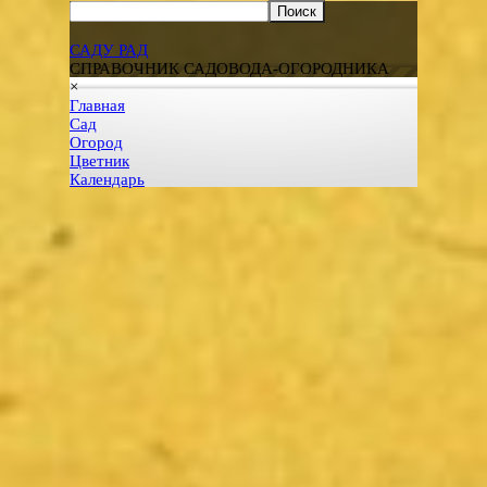
Поиск
САДУ РАД
СПРАВОЧНИК САДОВОДА-ОГОРОДНИКА
×
Главная
Сад
Огород
Цветник
Календарь