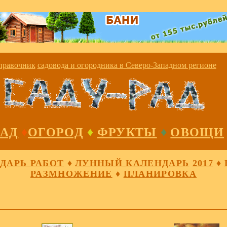
правочник
садовода
и
огородника в Северо-Западном регионе
САД
♦
ОГОРОД
♦
ФРУКТЫ
♦
ОВОЩИ
ДАРЬ РАБОТ
♦
ЛУННЫЙ КАЛЕНДАРЬ
201
7
♦
РАЗМНОЖЕНИЕ
♦
ПЛАНИРОВКА