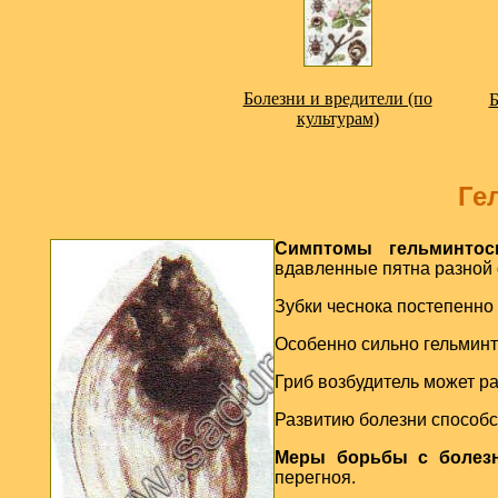
Болезни и вредители (по
Б
культурам)
Ге
Симптомы гельминтос
вдавленные пятна разной 
Зубки чеснока постепенно 
Особенно сильно гельмин
Гриб возбудитель может р
Развитию болезни способ
Меры борьбы с болез
перегноя.