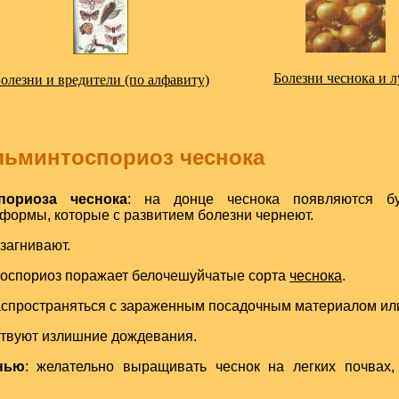
Болезни чеснока и л
олезни и вредители (по алфавиту)
льминтоспориоз чеснока
пориоза чеснока
: на донце чеснока появляются б
формы, которые с развитием болезни чернеют.
загнивают.
тоспориоз поражает белочешуйчатые сорта
чеснока
.
аспространяться с зараженным посадочным материалом или
ствуют излишние дождевания.
нью
: желательно выращивать чеснок на легких почвах,