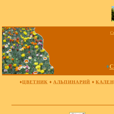
С
♦
♦
ЦВЕТНИК
♦
АЛЬПИНАРИЙ
♦
КАЛЕН