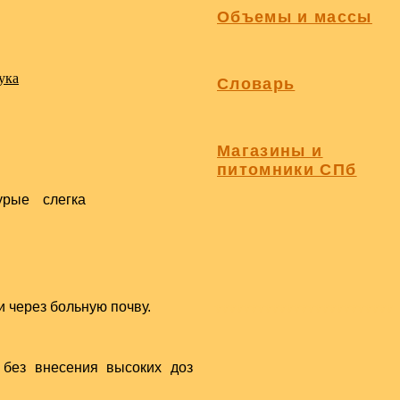
Объемы и массы
ука
Словарь
Магазины и
питомники СПб
урые слегка
 через больную почву.
vvvvvvvvvvvvvvvvvvvvvvvvv
 без внесения высоких доз